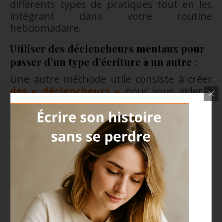
différents types de pratiques tout en les
intégrant dans votre routine
hebdomadaire.
Utiliser des déclencheurs mentaux pour
passer d’un type d’écriture à un autre
:
Une autre méthode utile consiste à créer
des « déclencheurs »
pour vous aider à
passer d’un mode d’écriture à un autre.
Par exemple, vous pourriez commencer
vos séances d’écriture thérapeutique avec
une courte méditation ou en allumant une
bougie. Pour vos projets créatifs, vous
pourriez écouter une musique spécifique
qui vous met dans l’ambiance de votre
roman ou de votre poème.
Quel est le meilleur