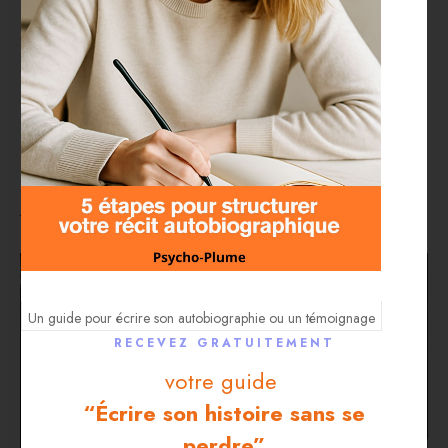
support pour l’écriture
thérapeutique et
créative ? (Cahier,
classeur ou feuilles
volantes ou écran)
Un guide pour écrire son autobiographie ou un témoignage
RECEVEZ GRATUITEMENT
votre guide
“Écrire son histoire sans se
perdre”