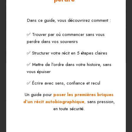
Dans ce guide, vous découvrirez comment :
✅ Trouver par où commencer sans vous
perdre dans vos souvenirs
✅ Structurer votre récit en 5 étapes claires
✅ Mettre de l’ordre dans votre histoire, sans
Le choix du support d’écriture
est
vous épuiser
souvent un point de blocage pour de
nombreux écrivains, qu’ils soient
✅ Écrire avec sens, confiance et recul
thérapeutiques ou créatifs. Voici quelques
options pour vous aider à choisir ce qui
Un guide pour
poser les premières briques
vous convient le mieux.
d’un récit autobiographique
,
sans pression,
en toute sécurité.
Le cahier unique
:
Un
cahier unique
peut être une bonne
solution si vous aimez avoir tous vos écrits