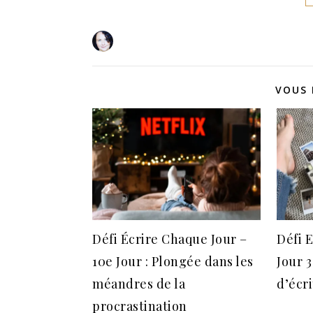
VOUS 
Défi Écrire Chaque Jour –
Défi 
10e Jour : Plongée dans les
Jour 
méandres de la
d’écr
procrastination