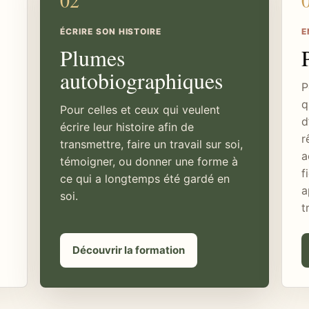
02
ÉCRIRE SON HISTOIRE
E
Plumes
autobiographiques
P
q
Pour celles et ceux qui veulent
d
écrire leur histoire afin de
r
transmettre, faire un travail sur soi,
a
témoigner, ou donner une forme à
f
ce qui a longtemps été gardé en
a
soi.
t
Découvrir la formation