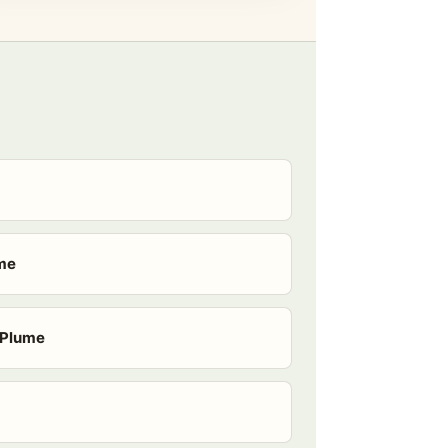
ume
-Plume