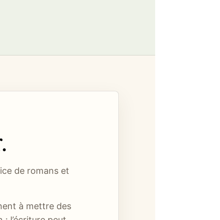
.
rice de romans et
hent à mettre des
: l’écriture peut