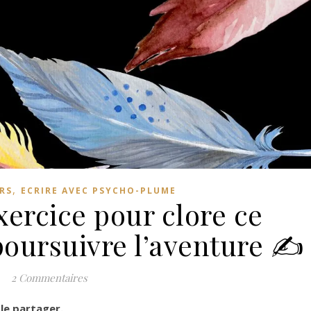
,
URS
ECRIRE AVEC PSYCHO-PLUME
xercice pour clore ce
poursuivre l’aventure ✍️
2 Commentaires
 le partager.