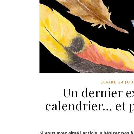
ECRIRE 24 JO
Un dernier e
calendrier… et 
Si vous avez aimé l'article, n'hésitez pas à