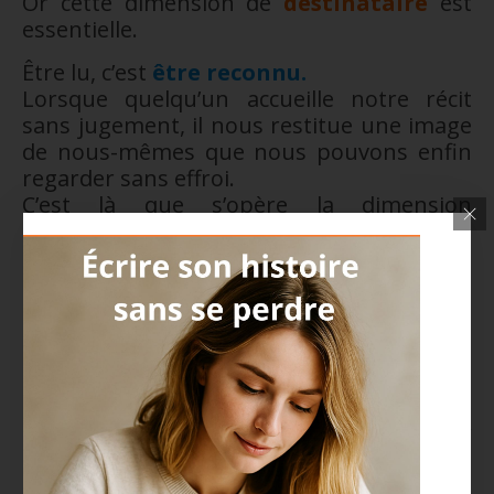
Or cette dimension de
destinataire
est
essentielle.
Être lu, c’est
être reconnu.
Lorsque quelqu’un accueille notre récit
sans jugement, il nous restitue une image
de nous-mêmes que nous pouvons enfin
regarder sans effroi.
C’est là que s’opère la dimension
relationnelle du processus thérapeutique
:
la lecture bienveillante
du texte de
l’autre vient compléter le travail d’écriture.
Cette dynamique
“écrire – être lu – se
relire”
constitue un triangle fondamental
de l’écriture thérapeutique.
Chaque lecture réouvre un
espace
d’élaboration
: le texte devient un miroir
évolutif, où le sujet peut se redécouvrir à
mesure qu’il relit son propre parcours.