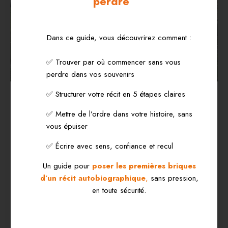
perdre”
Dans ce guide, vous découvrirez comment :
✅ Trouver par où commencer sans vous
perdre dans vos souvenirs
L’écriture autobiographique n’est pas
✅ Structurer votre récit en 5 étapes claires
seulement un outil de compréhension ;
elle est aussi un acte de
création.
✅ Mettre de l’ordre dans votre histoire, sans
Transformer une douleur en récit, c’est
vous épuiser
la
sublimer
: la convertir en forme, en
✅ Écrire avec sens, confiance et recul
beauté, en œuvre.
Un guide pour
poser les premières briques
Freud voyait dans la
sublimation
un des
d’un récit autobiographique
,
sans pression,
mécanismes les plus féconds de la vie
en toute sécurité.
psychique : elle permet de détourner une
énergie pulsionnelle vers une réalisation
symbolique.