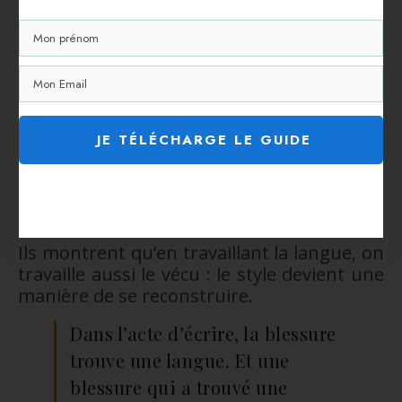
En ce sens, écrire sur soi ne se réduit pas à
“raconter sa vie” ; c’est un
travail
poétique sur le réel.
Ce n’est pas l’anecdote qui soigne, mais
la
mise en forme
, la création d’un espace
esthétique où l’expérience devient
partageable.
JE TÉLÉCHARGE LE GUIDE
C’est pourquoi tant d’auteurs —
d’Annie
Ernaux à Hervé Guibert, de Duras à
Sarraute
— ont fait de leur propre vie un
matériau d’art.
Ils montrent qu’en travaillant la langue, on
travaille aussi le vécu : le style devient une
manière de se reconstruire.
Dans l’acte d’écrire, la blessure
trouve une langue. Et une
blessure qui a trouvé une