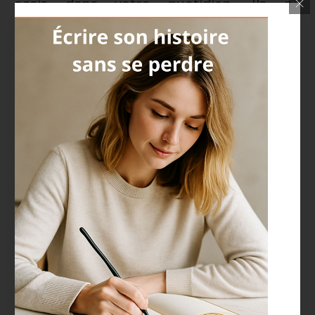
oasis dans votre quotidien. Ils ne
demandent pas beaucoup de temps, mais
leur impact sur votre niveau de calme et de
clarté mentale est considérable. En
écriture thérapeutique, ces pauses jouent
aussi un rôle dans la
régulation des
émotions
: elles permettent de faire une
pause dans l’élan du stress accumulé.
Clôturez la journée par
un rituel d’écriture
apaisant
Le soir
est un moment charnière. C’est le
temps où l’on peut déposer les tensions de
la journée et se préparer à un sommeil
réparateur. L’écriture peut devenir un