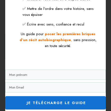
Imaginez et décrivez une scène calme et
✅ Mettre de l’ordre dans votre histoire, sans
apaisante, comme une balade dans la
vous épuiser
nature ou une journée parfaite à venir.
Cette pratique stimule votre imaginaire
✅ Écrire avec sens, confiance et recul
tout en favorisant un état de détente.
Un guide pour
poser les premières briques
d’un récit autobiographique
,
sans pression,
Les personnes qui ont lu cet article ont aussi
en toute sécurité.
lu
Libérez votre créativité et exprimez vos
émotions : Les clés pour une vie épanouie
La puissance de ces rituels d’écriture
repose sur leur régularité. En adoptant ces
habitudes, vous transformez l’écriture en
un espace sécurisant où vous pouvez
explorer vos émotions et vos pensées sans
jugement.
JE TÉLÉCHARGE LE GUIDE
Pourquoi l’écriture