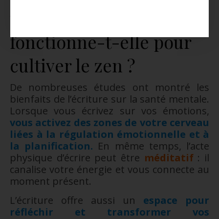
thérapeutique
fonctionne-t-elle pour
cultiver le zen ?
De nombreuses études ont montré les
bienfaits de l’écriture sur la santé mentale.
Lorsque vous écrivez sur vos émotions,
vous activez des zones de votre cerveau
liées à la régulation émotionnelle et à
la planification.
En même temps, l’acte
physique d’écrire peut être
méditatif
: il
canalise votre énergie et vous connecte au
moment présent.
L’écriture offre aussi un
espace pour
réfléchir et transformer vos